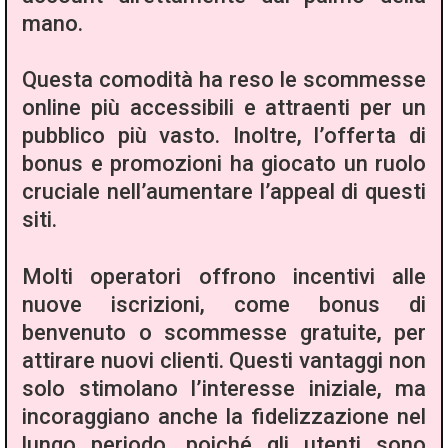
mano.
Questa comodità ha reso le scommesse
online più accessibili e attraenti per un
pubblico più vasto. Inoltre, l’offerta di
bonus e promozioni ha giocato un ruolo
cruciale nell’aumentare l’appeal di questi
siti.
Molti operatori offrono incentivi alle
nuove iscrizioni, come bonus di
benvenuto o scommesse gratuite, per
attirare nuovi clienti. Questi vantaggi non
solo stimolano l’interesse iniziale, ma
incoraggiano anche la fidelizzazione nel
lungo periodo, poiché gli utenti sono