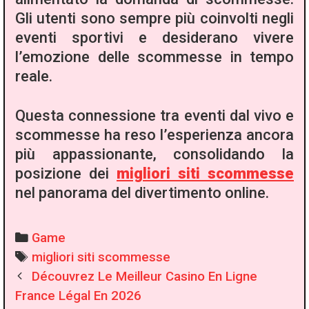
Gli utenti sono sempre più coinvolti negli
eventi sportivi e desiderano vivere
l’emozione delle scommesse in tempo
reale.
Questa connessione tra eventi dal vivo e
scommesse ha reso l’esperienza ancora
più appassionante, consolidando la
posizione dei
migliori siti scommesse
nel panorama del divertimento online.
Categories
Game
Tags
migliori siti scommesse
Post
Découvrez Le Meilleur Casino En Ligne
navigation
France Légal En 2026