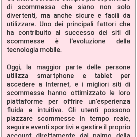
di scommessa che siano non solo
divertenti, ma anche sicure e facili da
utilizzare. Uno dei principali fattori che
ha contribuito al successo dei siti di
scommesse è l’evoluzione della
tecnologia mobile.
Oggi, la maggior parte delle persone
utilizza smartphone e tablet per
accedere a Internet, e i migliori siti di
scommesse hanno ottimizzato le loro
piattaforme per offrire un’esperienza
fluida e intuitiva. Gli utenti possono
piazzare scommesse in tempo reale,
seguire eventi sportivi e gestire il proprio
account direttamente dal palmo della