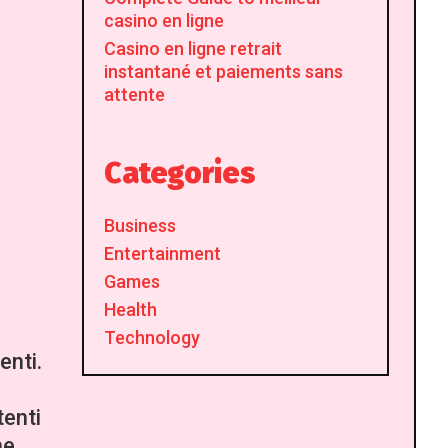
casino en ligne
Casino en ligne retrait
instantané et paiements sans
attente
Categories
Business
Entertainment
Games
Health
Technology
enti.
tenti
he