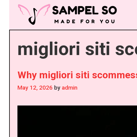
Skip
to
content
migliori siti
Why migliori siti scommes
May 12, 2026
by
admin