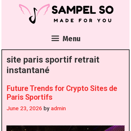
Skip
to
content
Menu
site paris sportif retrait
instantané
Future Trends for Crypto Sites de
Paris Sportifs
June 23, 2026
by
admin