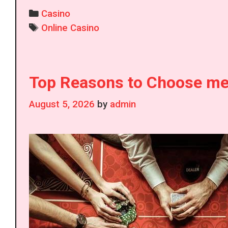
performa
Categories
Casino
defines
Tags
Online Casino
a
casino
en
Top Reasons to Choose meil
ligne
fiable
August 5, 2026
by
admin