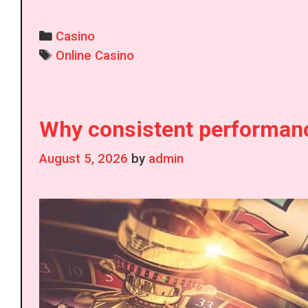
Categories
Casino
Tags
Online Casino
Why consistent performance
August 5, 2026
by
admin