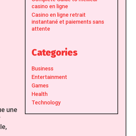
casino en ligne
Casino en ligne retrait
instantané et paiements sans
attente
Categories
Business
Entertainment
Games
Health
Technology
ue une
r
le,
…