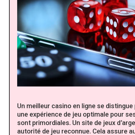
Un meilleur casino en ligne se distingue
une expérience de jeu optimale pour ses ut
sont primordiales. Un site de jeux d’arge
autorité de jeu reconnue. Cela assure a