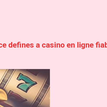
 defines a casino en ligne fia