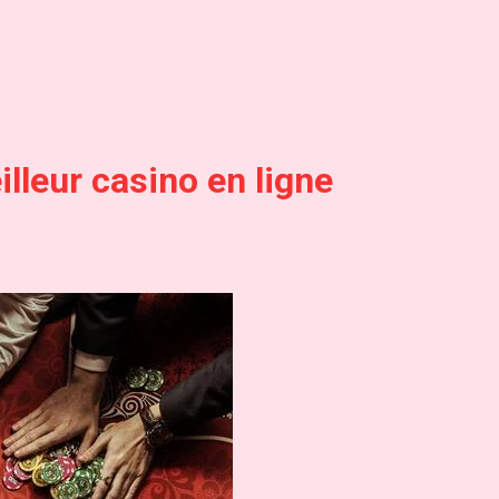
nce
leur casino en ligne