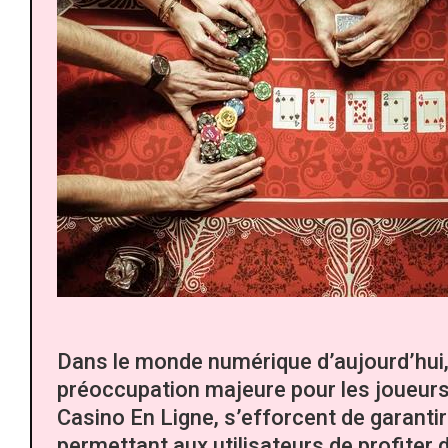
Dans le monde numérique d’aujourd’hui,
préoccupation majeure pour les joueurs 
Casino En Ligne, s’efforcent de garanti
permettant aux utilisateurs de profiter 