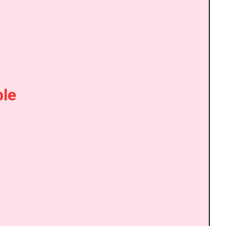
Defines
a
meilleur
casino
en
ligne
ble