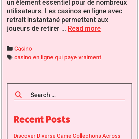
un élément essentiel pour de nombreux
utilisateurs. Les casinos en ligne avec
retrait instantané permettent aux
Fast
joueurs de retirer …
Read more
Cashouts
with
Categories
Casino
casino
Tags
casino en ligne qui paye vraiment
en
ligne
avec
retrait
Search
instantané
for:
Recent Posts
Discover Diverse Game Collections Across