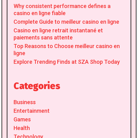
Why consistent performance defines a
casino en ligne fiable
Complete Guide to meilleur casino en ligne
Casino en ligne retrait instantané et
paiements sans attente
Top Reasons to Choose meilleur casino en
ligne
Explore Trending Finds at SZA Shop Today
Categories
Business
Entertainment
Games
Health
Technology