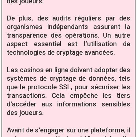
des joueurs.
De plus, des audits réguliers par des
organismes indépendants assurent la
transparence des opérations. Un autre
aspect essentiel est l’utilisation de
technologies de cryptage avancées.
Les casinos en ligne doivent adopter des
systèmes de cryptage de données, tels
que le protocole SSL, pour sécuriser les
transactions. Cela empêche les tiers
d’accéder aux informations sensibles
des joueurs.
Avant de s’engager sur une plateforme, il