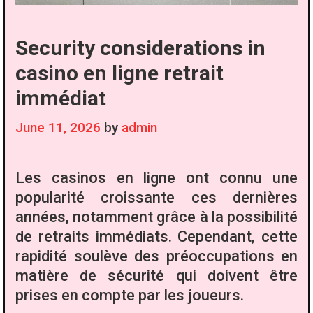
Security considerations in
casino en ligne retrait
immédiat
June 11, 2026
by
admin
Les casinos en ligne ont connu une
popularité croissante ces dernières
années, notamment grâce à la possibilité
de retraits immédiats. Cependant, cette
rapidité soulève des préoccupations en
matière de sécurité qui doivent être
prises en compte par les joueurs.