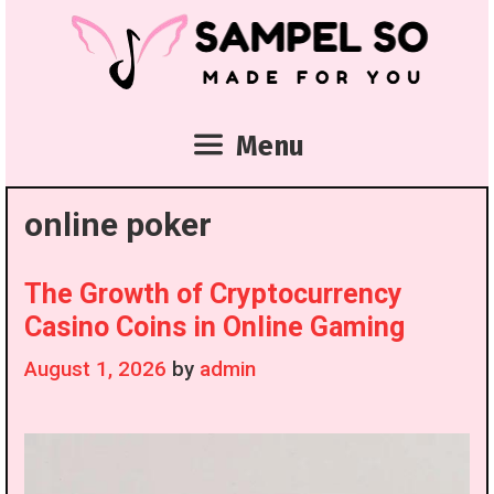
Skip
to
content
Menu
online poker
The Growth of Cryptocurrency
Casino Coins in Online Gaming
August 1, 2026
by
admin