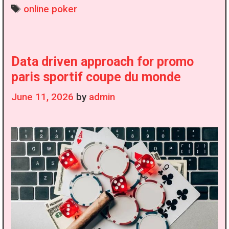
casi
Tags
online poker
en
ligne
sans
Data driven approach for promo
wage
paris sportif coupe du monde
June 11, 2026
by
admin