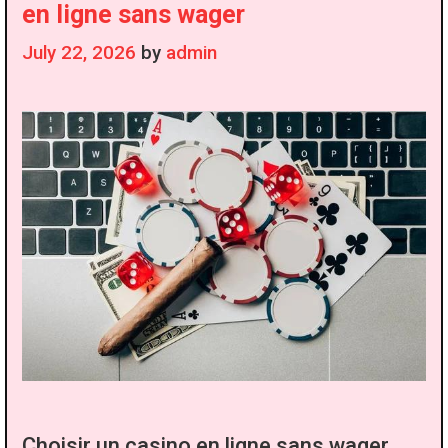
en ligne sans wager
July 22, 2026
by
admin
Choisir un casino en ligne sans wager