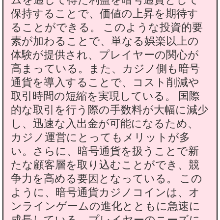
保持することで、価値の上昇を期待す
ることができる。 このような投資的要
素が加わることで、単なる娯楽以上の
体験が提供され、プレイヤーの関心が
高まっている。また、カジノ側も暗号
通貨を導入することで、コスト削減や
取引時間の短縮を実現している。 国際
的な取引を行う際の手数料が大幅に減少
し、迅速な入出金が可能になるため、
カジノ運営にとってもメリットが多
い。さらに、暗号通貨を扱うことで新
たな顧客層を取り込むことができ、競
争力を高める要因となっている。 この
ように、暗号通貨カジノコインは、オ
ンラインゲームの進化とともに急速に
成長している。プレイヤーのニーズに