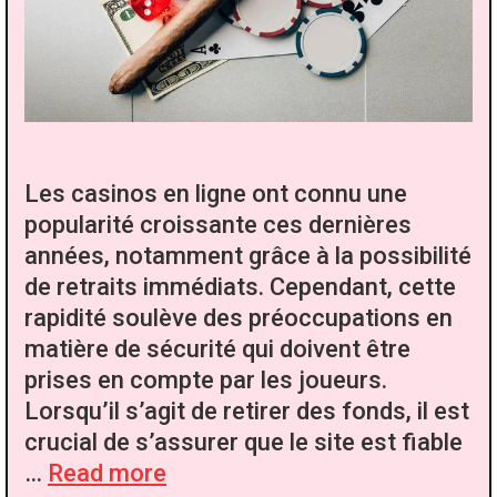
Les casinos en ligne ont connu une
popularité croissante ces dernières
années, notamment grâce à la possibilité
de retraits immédiats. Cependant, cette
rapidité soulève des préoccupations en
matière de sécurité qui doivent être
prises en compte par les joueurs.
Lorsqu’il s’agit de retirer des fonds, il est
crucial de s’assurer que le site est fiable
Security
…
Read more