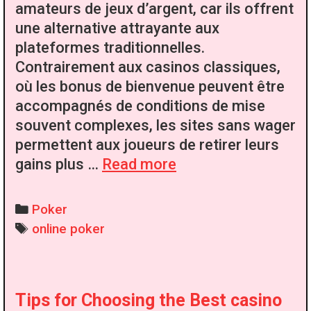
amateurs de jeux d’argent, car ils offrent
une alternative attrayante aux
plateformes traditionnelles.
Contrairement aux casinos classiques,
où les bonus de bienvenue peuvent être
accompagnés de conditions de mise
souvent complexes, les sites sans wager
permettent aux joueurs de retirer leurs
A
gains plus …
Read more
Guide
to
Categories
Poker
casino
Tags
online poker
en
ligne
sans
Tips for Choosing the Best casino
wager