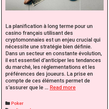
La planification à long terme pour un
casino français utilisant des
cryptomonnaies est un enjeu crucial qui
nécessite une stratégie bien définie.
Dans un secteur en constante évolution,
il est essentiel d’anticiper les tendances
du marché, les réglementations et les
préférences des joueurs. La prise en
compte de ces éléments permet de
Long
s’assurer que le …
Read more
Term
Planning
Categories
Poker
for