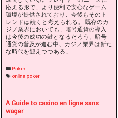
応える形で、より便利で安心なゲーム
環境が提供されており、今後もそのト
レンドは続くと考えられる。 既存のカ
ジノ業界においても、暗号通貨の導入
は今後の成功の鍵となるだろう。暗号
通貨の普及が進む中、カジノ業界は新た
な時代を迎えつつある。
Categories
Poker
Tags
online poker
A Guide to casino en ligne sans
wager