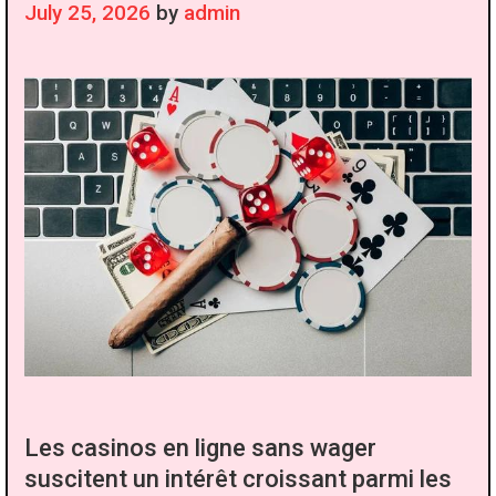
July 25, 2026
by
admin
Les casinos en ligne sans wager
suscitent un intérêt croissant parmi les