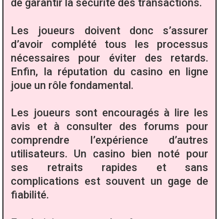
de garantir la sécurité des transactions.
Les joueurs doivent donc s’assurer
d’avoir complété tous les processus
nécessaires pour éviter des retards.
Enfin, la réputation du casino en ligne
joue un rôle fondamental.
Les joueurs sont encouragés à lire les
avis et à consulter des forums pour
comprendre l’expérience d’autres
utilisateurs. Un casino bien noté pour
ses retraits rapides et sans
complications est souvent un gage de
fiabilité.