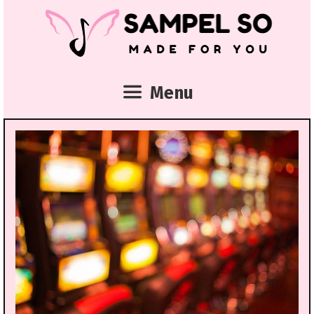
Skip
to
content
Menu