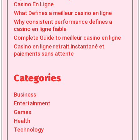
Casino En Ligne
What Defines a meilleur casino en ligne
Why consistent performance defines a
casino en ligne fiable
Complete Guide to meilleur casino en ligne
Casino en ligne retrait instantané et
paiements sans attente
Categories
Business
Entertainment
Games
Health
Technology