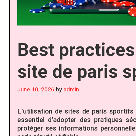
Best practices
site de paris s
June 10, 2026
by
admin
L’utilisation de sites de paris sportif
essentiel d’adopter des pratiques séc
protéger ses informations personnelles.