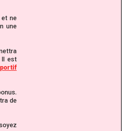
 et ne
on une
mettra
Il est
portif
bonus.
tra de
 soyez