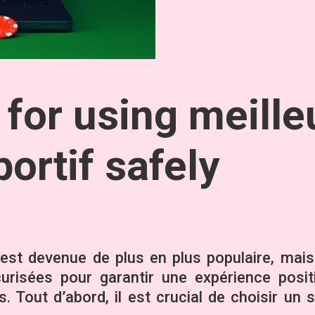
 for using meille
portif safely
s est devenue de plus en plus populaire, mais 
urisées pour garantir une expérience posit
 Tout d’abord, il est crucial de choisir un s