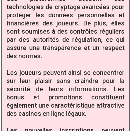
technologies de cryptage avancées pour
protéger les données personnelles et
financières des joueurs. De plus, elles
sont soumises à des contrôles réguliers
par des autorités de régulation, ce qui
assure une transparence et un respect
des normes.
Les joueurs peuvent ainsi se concentrer
sur leur plaisir sans craindre pour la
sécurité de leurs informations. Les
bonus et promotions constituent
également une caractéristique attractive
des casinos en ligne légaux.
Les nouvelles inscriptions peuvent