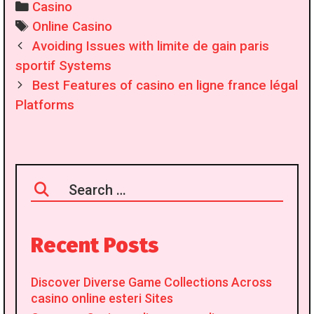
Categories
Casino
Tags
Online Casino
Post
Avoiding Issues with limite de gain paris
navigation
sportif Systems
Best Features of casino en ligne france légal
Platforms
Search
for:
Recent Posts
Discover Diverse Game Collections Across
casino online esteri Sites