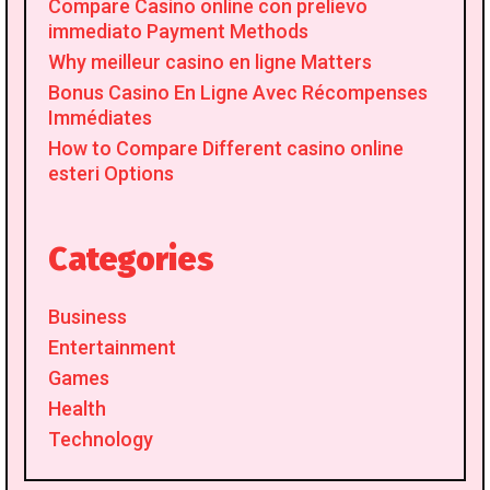
Compare Casino online con prelievo
immediato Payment Methods
Why meilleur casino en ligne Matters
Bonus Casino En Ligne Avec Récompenses
Immédiates
How to Compare Different casino online
esteri Options
Categories
Business
Entertainment
Games
Health
Technology