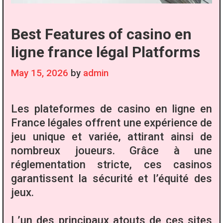
Best Features of casino en
ligne france légal Platforms
May 15, 2026
by
admin
Les plateformes de casino en ligne en
France légales offrent une expérience de
jeu unique et variée, attirant ainsi de
nombreux joueurs. Grâce à une
réglementation stricte, ces casinos
garantissent la sécurité et l’équité des
jeux.
L’un des principaux atouts de ces sites