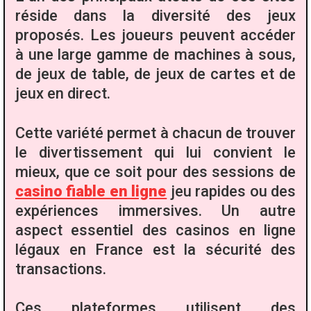
réside dans la diversité des jeux
proposés. Les joueurs peuvent accéder
à une large gamme de machines à sous,
de jeux de table, de jeux de cartes et de
jeux en direct.
Cette variété permet à chacun de trouver
le divertissement qui lui convient le
mieux, que ce soit pour des sessions de
casino fiable en ligne
jeu rapides ou des
expériences immersives. Un autre
aspect essentiel des casinos en ligne
légaux en France est la sécurité des
transactions.
Ces plateformes utilisent des