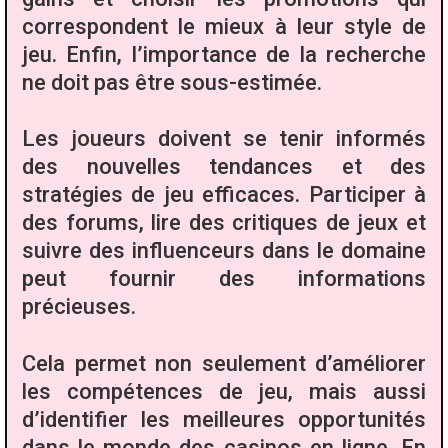
correspondent le mieux à leur style de
jeu. Enfin, l’importance de la recherche
ne doit pas être sous-estimée.
Les joueurs doivent se tenir informés
des nouvelles tendances et des
stratégies de jeu efficaces. Participer à
des forums, lire des critiques de jeux et
suivre des influenceurs dans le domaine
peut fournir des informations
précieuses.
Cela permet non seulement d’améliorer
les compétences de jeu, mais aussi
d’identifier les meilleures opportunités
dans le monde des casinos en ligne. En