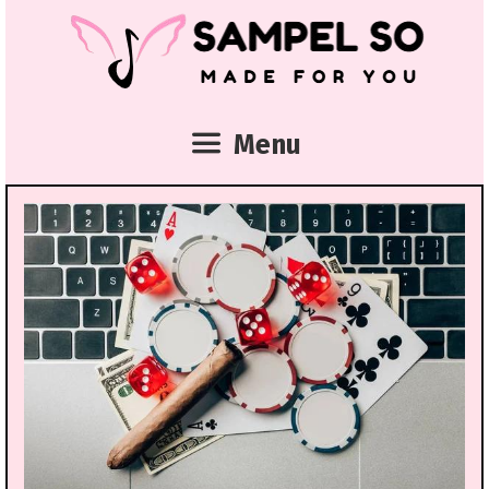
Skip
to
content
Menu