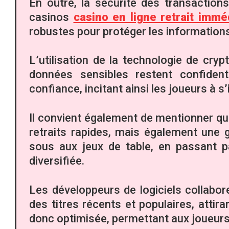
En outre, la sécurité des transactio
casinos
casino en ligne retrait immé
robustes pour protéger les informations 
L’utilisation de la technologie de cry
données sensibles restent confident
confiance, incitant ainsi les joueurs à s
Il convient également de mentionner qu
retraits rapides, mais également une
sous aux jeux de table, en passant pa
diversifiée.
Les développeurs de logiciels collabo
des titres récents et populaires, attira
donc optimisée, permettant aux joueurs d