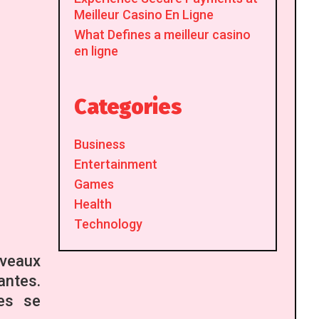
Meilleur Casino En Ligne
What Defines a meilleur casino
en ligne
Categories
Business
Entertainment
Games
Health
Technology
uveaux
antes.
des se