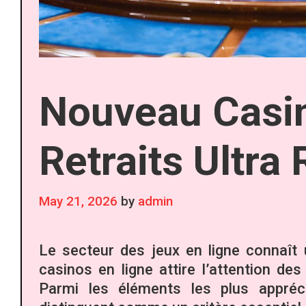
Nouveau Casin
Retraits Ultra
May 21, 2026
by
admin
Le secteur des jeux en ligne connaît 
casinos en ligne attire l’attention de
Parmi les éléments les plus apprécié