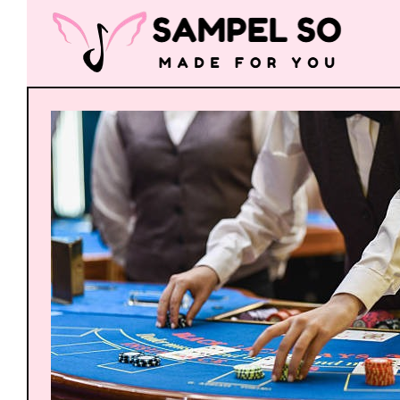
Skip
to
content