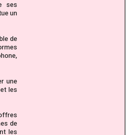
e ses
itue un
ble de
formes
phone,
er une
et les
ffres
mes de
nt les