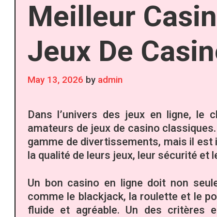
Meilleur Casi
Jeux De Casin
May 13, 2026
by
admin
Dans l’univers des jeux en ligne, le 
amateurs de jeux de casino classiques.
gamme de divertissements, mais il est im
la qualité de leurs jeux, leur sécurité et l
Un bon casino en ligne doit non seu
comme le blackjack, la roulette et le p
fluide et agréable. Un des critères e