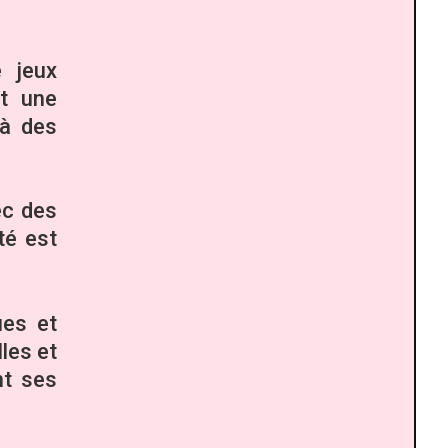
e jeux
nt une
 à des
ec des
té est
ues et
les et
nt ses