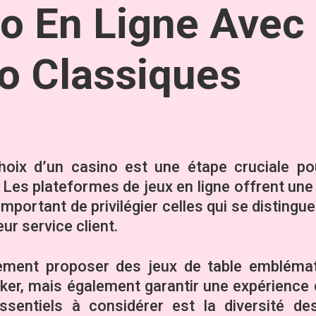
no En Ligne Avec
o Classiques
choix d’un casino est une étape cruciale po
 Les plateformes de jeux en ligne offrent une
portant de privilégier celles qui se distingue
eur service client.
lement proposer des jeux de table embléma
oker, mais également garantir une expérience 
ssentiels à considérer est la diversité de