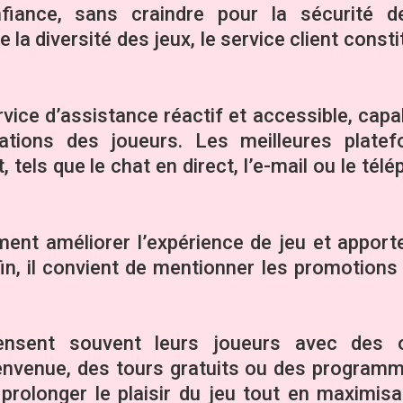
iance, sans craindre pour la sécurité d
e la diversité des jeux, le service client const
rvice d’assistance réactif et accessible, capa
ations des joueurs. Les meilleures plate
els que le chat en direct, l’e-mail ou le télé
ment améliorer l’expérience de jeu et apport
nfin, il convient de mentionner les promotions 
ensent souvent leurs joueurs avec des o
bienvenue, des tours gratuits ou des program
 prolonger le plaisir du jeu tout en maximisa