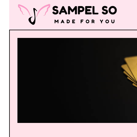
Skip
to
content