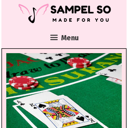
Skip
to
content
Menu