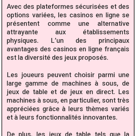
Avec des plateformes sécurisées et des
options variées, les casinos en ligne se
présentent comme une alternative
attrayante aux établissements
physiques. L’un des principaux
avantages des casinos en ligne français
est la diversité des jeux proposés.
Les joueurs peuvent choisir parmi une
large gamme de machines à sous, de
jeux de table et de jeux en direct. Les
machines à sous, en particulier, sont très
appréciées grâce à leurs thèmes variés
et à leurs fonctionnalités innovantes.
De plus, les jeux de table tels que la