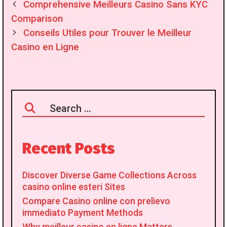
Post
Comprehensive Meilleurs Casino Sans KYC
navigation
Comparison
Conseils Utiles pour Trouver le Meilleur
Casino en Ligne
Search
for:
Recent Posts
Discover Diverse Game Collections Across
casino online esteri Sites
Compare Casino online con prelievo
immediato Payment Methods
Why meilleur casino en ligne Matters