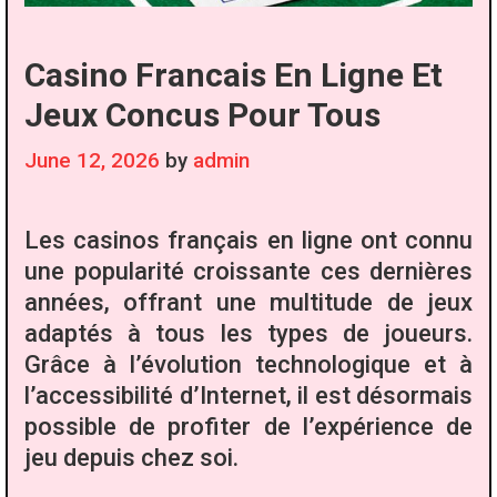
Casino Francais En Ligne Et
Jeux Concus Pour Tous
June 12, 2026
by
admin
Les casinos français en ligne ont connu
une popularité croissante ces dernières
années, offrant une multitude de jeux
adaptés à tous les types de joueurs.
Grâce à l’évolution technologique et à
l’accessibilité d’Internet, il est désormais
possible de profiter de l’expérience de
jeu depuis chez soi.