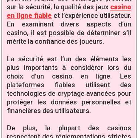
sur la sécurité, la qualité des jeux
casino
en ligne fiable
et l’expérience utilisateur.
En examinant divers aspects d’un
casino, il est possible de déterminer s’il
mérite la confiance des joueurs.
La sécurité est l’un des éléments les
plus importants à considérer lors du
choix d’un casino en ligne. Les
plateformes fiables utilisent des
technologies de cryptage avancées pour
protéger les données personnelles et
financières des utilisateurs.
De plus, la plupart des casinos
respectent des réglementations strictes