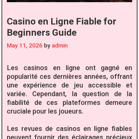
Casino en Ligne Fiable for
Beginners Guide
May 11, 2026
by
admin
Les casinos en ligne ont gagné en
popularité ces dernières années, offrant
une expérience de jeu accessible et
variée. Cependant, la question de la
fiabilité de ces plateformes demeure
cruciale pour les joueurs.
Les revues de casinos en ligne fiables
peuvent fournir des éclairages précieux