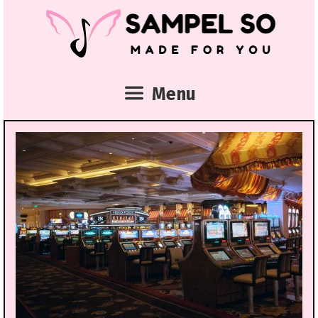
Skip
to
content
Menu