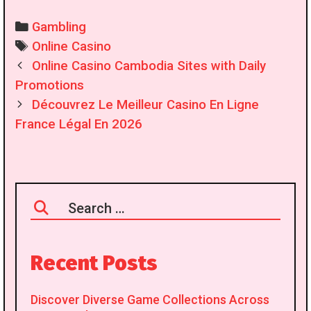
Categories
Gambling
Tags
Online Casino
Post
Online Casino Cambodia Sites with Daily
navigation
Promotions
Découvrez Le Meilleur Casino En Ligne
France Légal En 2026
Search
for:
Recent Posts
Discover Diverse Game Collections Across