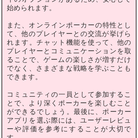
始められます。
また、オンラインポーカーの特性とし
て、他のプレイヤーとの交流が挙げら
れます。チャット機能を使って、他の
プレイヤーとコミュニケーションを取
ることで、ゲームの楽しさが増すだけ
でなく、さまざまな戦略を学ぶことも
できます。
コミュニティの一員として参加するこ
とで、より深くポーカーを楽しむこと
ができるでしょう。最後に、ポーカー
アプリを選ぶ際には、ユーザーレビュ
ーや評価を参考にすることが大切で
す。