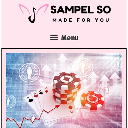
Skip
to
content
Menu